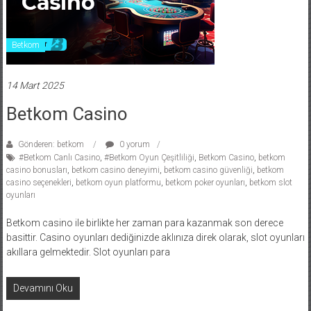
Betkom
14 Mart 2025
Betkom Casino
Gönderen: betkom
0 yorum
#Betkom Canlı Casino
,
#Betkom Oyun Çeşitliliği
,
Betkom Casino
,
betkom
casino bonusları
,
betkom casino deneyimi
,
betkom casino güvenliği
,
betkom
casino seçenekleri
,
betkom oyun platformu
,
betkom poker oyunları
,
betkom slot
oyunları
Betkom casino ile birlikte her zaman para kazanmak son derece
basittir. Casino oyunları dediğinizde aklınıza direk olarak, slot oyunları
akıllara gelmektedir. Slot oyunları para
Devamını Oku