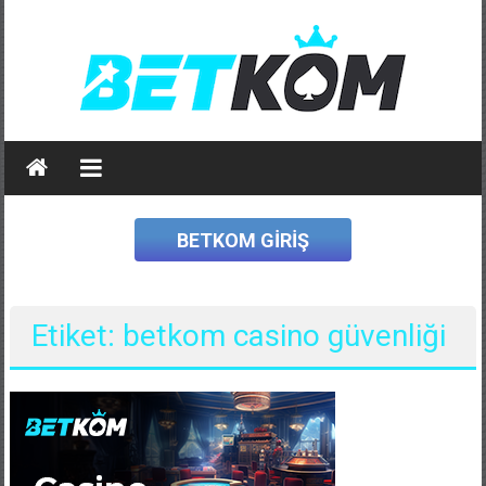
İçeriğe
geç
Betkom
Betkom
Giriş
BETKOM GİRİŞ
Etiket: betkom casino güvenliği