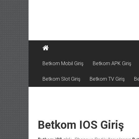
İçeriğe
geç
Betkom
Betkom
Giriş
Betkom Mobil Giriş
Betkom APK Giriş
Betkom Slot Giriş
Betkom TV Giriş
Be
Betkom IOS Giriş