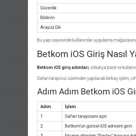
Güvenlik
Bildirim
Arayüz Dili
Bu yapı sayesinde kullanıcılar uygulama mağazası
Betkom iOS Giriş Nasıl Ya
Betkom iOS giriş adımları
, oldukça basit ve kullanı
Safari tarayıcısı üzerinden yapılacak birkaç işlem, ci
Adım Adım Betkom iOS Gir
Adım
İşlem
1
Safari tarayıcısını açın
2
Betkom’un güncel iOS adresini girin
3
Ekranın altındaki “Paylaş” ikonuna d