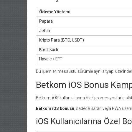
Ödeme Yöntemi
Papara
Jeton
Kripto Para (BTC, USDT)
Kredi Kartı
Havale / EFT
Bu işlemler, masaüstü sürümle aynı altyapı üzerinden
Betkom iOS Bonus Kamp
Betkom, iOS kullanıcılarına özel promosyonlarla platfo
Betkom iOS bonusu
, sadece Safari veya PWA üzerinde
iOS Kullanıcılarına Özel B