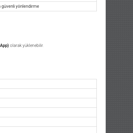
 güvenli yönlendirme
 App)
olarak yüklenebilir.