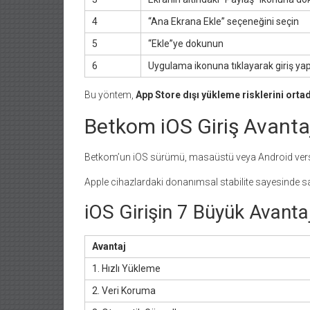
4
“Ana Ekrana Ekle” seçeneğini seçin
5
“Ekle”ye dokunun
6
Uygulama ikonuna tıklayarak giriş ya
Bu yöntem,
App Store dışı yükleme risklerini ortad
Betkom iOS Giriş Avantaj
Betkom’un iOS sürümü, masaüstü veya Android ve
Apple cihazlardaki donanımsal stabilite sayesinde sa
iOS Girişin 7 Büyük Avantaj
Avantaj
1. Hızlı Yükleme
2. Veri Koruma