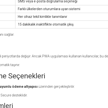
SMS veya e-posta doğrulama seçeneği
Farklı ülkelerden oturumlara uyarı sistemi
Her cihaz tekil kimlikle tanımlanır
15 dakikalık inaktiflikte otomatik çıkış
anı sağlar.
rli periyotlarda değişir. Ancak PWA uygulaması kullanan kullanıcılar, bu de
omatik taşınır.
me Seçenekleri
 uyumlu ödeme altyapısı
üzerinden gerçekleştirilir.
ecure desteklidir.
leri