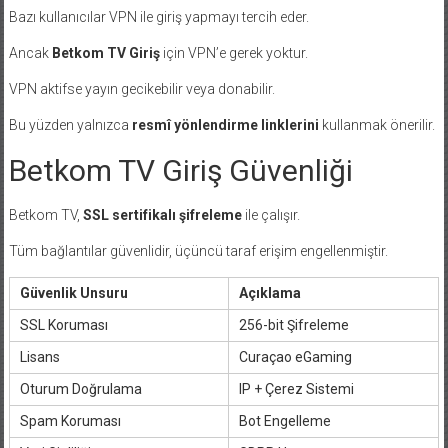
Bazı kullanıcılar VPN ile giriş yapmayı tercih eder.
Ancak
Betkom TV Giriş
için VPN’e gerek yoktur.
VPN aktifse yayın gecikebilir veya donabilir.
Bu yüzden yalnızca
resmî yönlendirme linklerini
kullanmak önerilir.
Betkom TV Giriş Güvenliği
Betkom TV,
SSL sertifikalı şifreleme
ile çalışır.
Tüm bağlantılar güvenlidir, üçüncü taraf erişim engellenmiştir.
Güvenlik Unsuru
Açıklama
SSL Koruması
256-bit Şifreleme
Lisans
Curaçao eGaming
Oturum Doğrulama
IP + Çerez Sistemi
Spam Koruması
Bot Engelleme