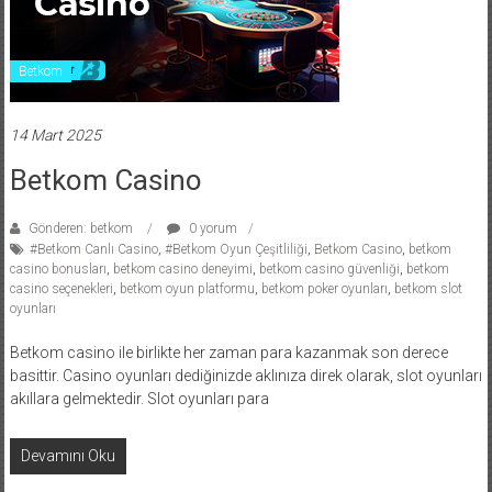
Betkom
14 Mart 2025
Betkom Casino
Gönderen: betkom
0 yorum
#Betkom Canlı Casino
,
#Betkom Oyun Çeşitliliği
,
Betkom Casino
,
betkom
casino bonusları
,
betkom casino deneyimi
,
betkom casino güvenliği
,
betkom
casino seçenekleri
,
betkom oyun platformu
,
betkom poker oyunları
,
betkom slot
oyunları
Betkom casino ile birlikte her zaman para kazanmak son derece
basittir. Casino oyunları dediğinizde aklınıza direk olarak, slot oyunları
akıllara gelmektedir. Slot oyunları para
Devamını Oku