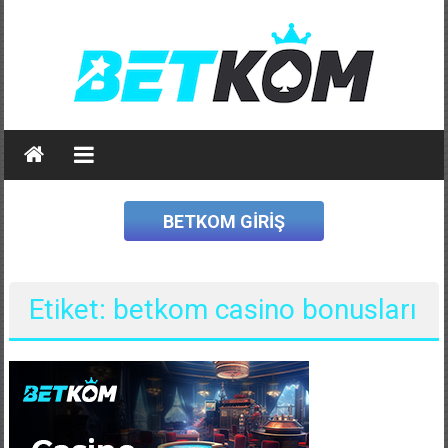
İçeriğe
geç
Betkom
Betkom
Giriş
BETKOM GİRİŞ
Etiket: betkom casino bonusları