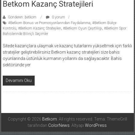
Betkom Kazanç Stratejileri
Gönderen: betkom
0 yorum
#Betkom Bonus ve Promosyonlarından Faydalanma
,
#Betkom Bütçe
Kontrolü
,
#Betkom Kazanç Stratejileri
,
#Betkom Oyun Çeşitliliği
,
#Betkom Spor
Bahislerinde Bilinçli Seçimler
Sitede kazançlara ulaşmak ve kazanç tutarlarını yükseltmek için farklı
stratejiler geliştirebilirsiniz Betkom kazanç stratejileri size bahis
oyunlarında üstünlük kurmanın yollarını da sağlayacaktır. Bahis
sektöründe yer
Devamını Oku
Copyright © 2026
Betkom
. All rights reserved. Tema: ThemeGrill
tarafından
ColorNews
. Altyapı
WordPress
.