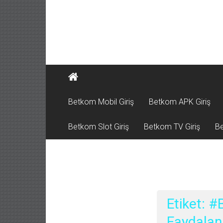
İçeriğe
geç
Betkom
Betkom
Giriş
Betkom Mobil Giriş
Betkom APK Giriş
Betkom Slot Giriş
Betkom TV Giriş
Be
Etiket: 
Faydala