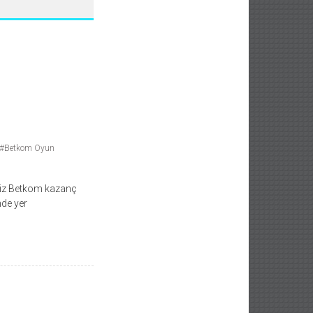
#Betkom Oyun
siniz Betkom kazanç
nde yer