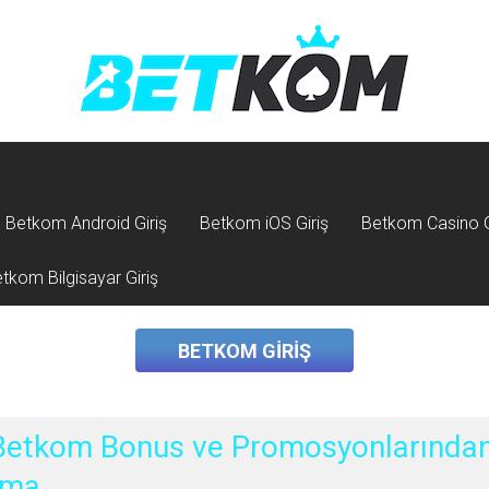
Betkom Android Giriş
Betkom iOS Giriş
Betkom Casino G
tkom Bilgisayar Giriş
BETKOM GİRİŞ
#Betkom Bonus ve Promosyonlarında
nma