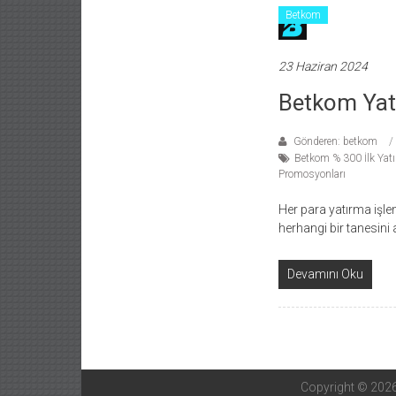
Betkom
23 Haziran 2024
Betkom Yat
Gönderen: betkom
Betkom % 300 İlk Yat
Promosyonları
Her para yatırma işl
herhangi bir tanesini
Devamını Oku
Copyright © 202