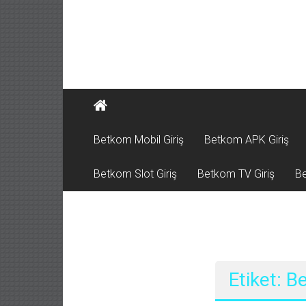
İçeriğe
geç
Betkom
Betkom
Giriş
Betkom Mobil Giriş
Betkom APK Giriş
Betkom Slot Giriş
Betkom TV Giriş
Be
Etiket: 