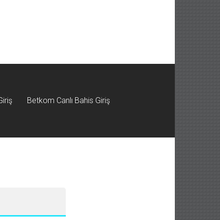
iriş
Betkom Canlı Bahis Giriş