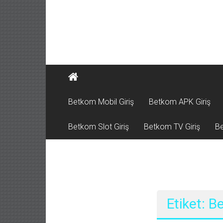
İçeriğe
geç
Betkom
Betkom
Giriş
Betkom Mobil Giriş
Betkom APK Giriş
Betkom Slot Giriş
Betkom TV Giriş
Be
Etiket: 