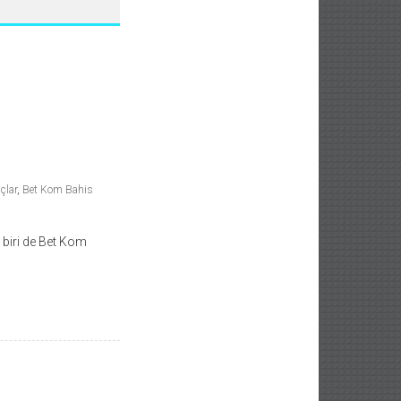
çlar
,
Bet Kom Bahis
 biri de Bet Kom