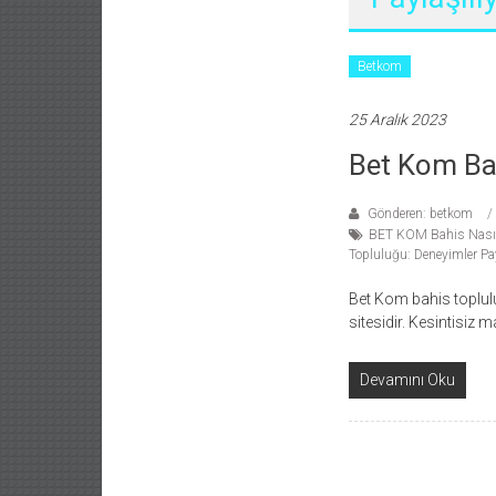
Betkom
25 Aralık 2023
Bet Kom Bah
Gönderen: betkom
BET KOM Bahis Nasıl
Topluluğu: Deneyimler Pay
Bet Kom bahis toplulu
sitesidir. Kesintisiz
Devamını Oku