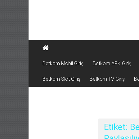
İçeriğe
geç
Betkom
Betkom
Giriş
Betkom Mobil Giriş
Betkom APK Giriş
Betkom Slot Giriş
Betkom TV Giriş
Be
Etiket: B
Paylaşılı