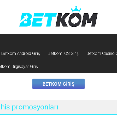
Betkom Android Giriş
Betkom iOS Giriş
Betkom Casino G
tkom Bilgisayar Giriş
BETKOM GİRİŞ
ahis promosyonları