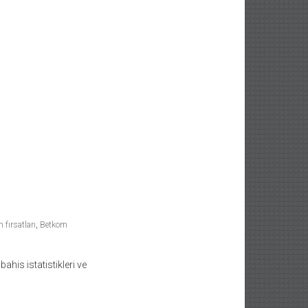
 fırsatları
,
Betkom
ahis istatistikleri ve