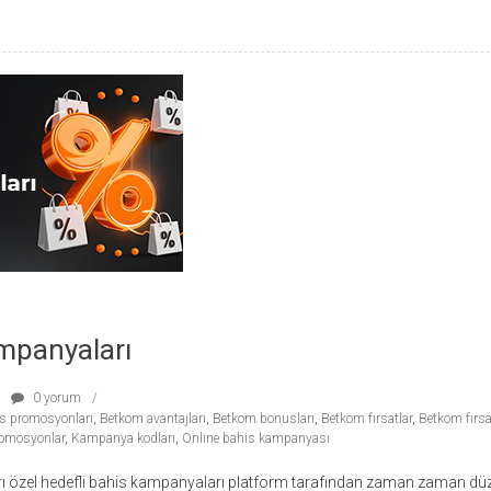
panyaları
0 yorum
s promosyonları
,
Betkom avantajları
,
Betkom bonusları
,
Betkom fırsatlar
,
Betkom fırsa
omosyonlar
,
Kampanya kodları
,
Online bahis kampanyası
özel hedefli bahis kampanyaları platform tarafından zaman zaman düz