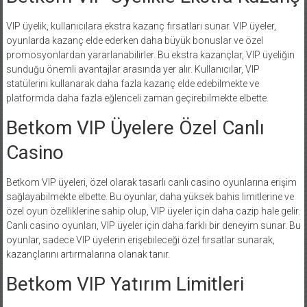
VIP üyelik, kullanıcılara ekstra kazanç fırsatları sunar. VIP üyeler,
oyunlarda kazanç elde ederken daha büyük bonuslar ve özel
promosyonlardan yararlanabilirler. Bu ekstra kazançlar, VIP üyeliğin
sunduğu önemli avantajlar arasında yer alır. Kullanıcılar, VIP
statülerini kullanarak daha fazla kazanç elde edebilmekte ve
platformda daha fazla eğlenceli zaman geçirebilmekte elbette.
Betkom VIP Üyelere Özel Canlı
Casino
Betkom VIP üyeleri, özel olarak tasarlı canlı casino oyunlarına erişim
sağlayabilmekte elbette. Bu oyunlar, daha yüksek bahis limitlerine ve
özel oyun özelliklerine sahip olup, VIP üyeler için daha cazip hale gelir.
Canlı casino oyunları, VIP üyeler için daha farklı bir deneyim sunar. Bu
oyunlar, sadece VIP üyelerin erişebileceği özel fırsatlar sunarak,
kazançlarını artırmalarına olanak tanır.
Betkom VIP Yatırım Limitleri