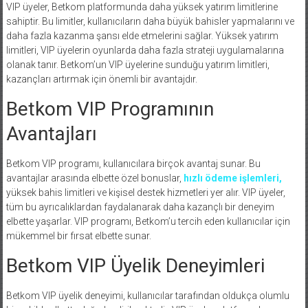
VIP üyeler, Betkom platformunda daha yüksek yatırım limitlerine
sahiptir. Bu limitler, kullanıcıların daha büyük bahisler yapmalarını ve
daha fazla kazanma şansı elde etmelerini sağlar. Yüksek yatırım
limitleri, VIP üyelerin oyunlarda daha fazla strateji uygulamalarına
olanak tanır. Betkom’un VIP üyelerine sunduğu yatırım limitleri,
kazançları artırmak için önemli bir avantajdır.
Betkom VIP Programının
Avantajları
Betkom VIP programı, kullanıcılara birçok avantaj sunar. Bu
avantajlar arasında elbette özel bonuslar,
hızlı ödeme işlemleri,
yüksek bahis limitleri ve kişisel destek hizmetleri yer alır. VIP üyeler,
tüm bu ayrıcalıklardan faydalanarak daha kazançlı bir deneyim
elbette yaşarlar. VIP programı, Betkom’u tercih eden kullanıcılar için
mükemmel bir fırsat elbette sunar.
Betkom VIP Üyelik Deneyimleri
Betkom VIP üyelik deneyimi, kullanıcılar tarafından oldukça olumlu