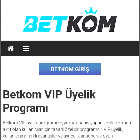
İçeriğe
geç
Betkom
Betkom
Giriş
BETKOM GİRİŞ
Betkom VIP Üyelik
Programı
Betkom VIP üyelik programı ile, yüksek bahis yapan ve platformda
aktif olan kullanıcılar için tasarlı özel bir programdır. VIP üyelik,
kullanıcılara farklı avantajlar ve ayrıcalıklar sunarak oyun