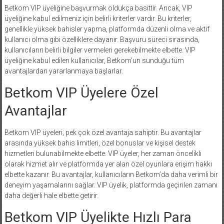
Betkom VIP üyeliğine başvurmak oldukça basittir. Ancak, VIP
üyeliğine kabul edilmeniz için belirli kriterler vardır. Bu kriterler,
genellikle yüksek bahisler yapma, platformda düzenli olma ve aktif
kullanıcı olma gibi özelliklere dayanır. Başvuru süreci sırasında,
kullanıcıların belirli bilgiler vermeleri gerekebilmekte elbette. VIP
üyeliğine kabul edilen kullanıcılar, Betkom’un sunduğu tüm
avantajlardan yararlanmaya başlarlar.
Betkom VIP Üyelere Özel
Avantajlar
Betkom VIP üyeleri, pek çok özel avantaja sahiptir. Bu avantajlar
arasında yüksek bahis limitleri, özel bonuslar ve kişisel destek
hizmetleri bulunabilmekte elbette. VIP üyeler, her zaman öncelikli
olarak hizmet alır ve platformda yer alan özel oyunlara erişim hakkı
elbette kazanır. Bu avantajlar, kullanıcıların Betkom’da daha verimli bir
deneyim yaşamalarını sağlar. VIP üyelik, platformda geçirilen zamanı
daha değerli hale elbette getirir.
Betkom VIP Üyelikte Hızlı Para